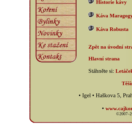
Historie kávy
Káva Maragog
Káva Robusta
Zpět na úvodní st
Hlavní strana
Stáhněte si:
Letáče
Těší
• Igel • Haškova 5, P
•
www.cajkor
©2007–20