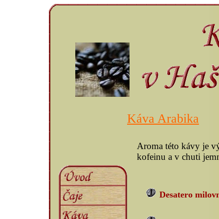
Káva Arabika
Aroma této kávy je vý
kofeinu a v chuti jemn
Desatero milov