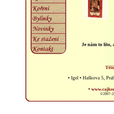
Je nám to líto, 
Těší
• Igel • Haškova 5, P
•
www.cajkor
©2007–20