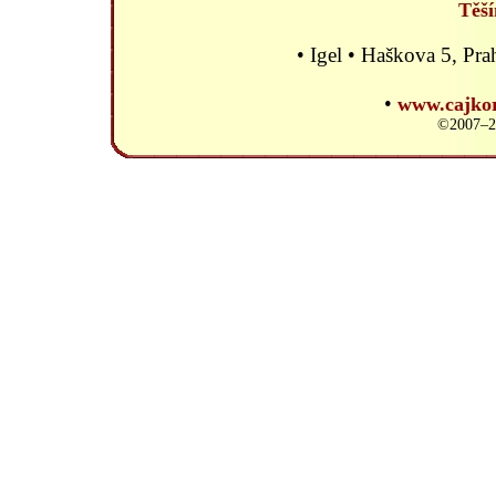
Těší
• Igel • Haškova 5, P
•
www.cajkor
©2007–20