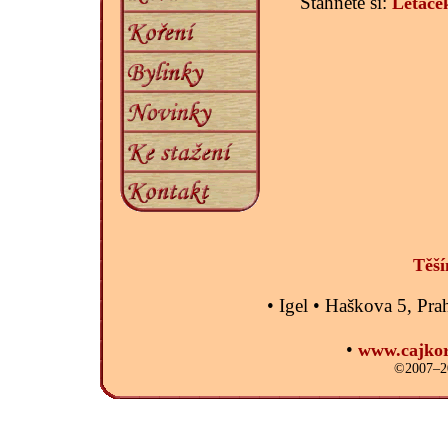
Stáhněte si:
Letáče
Těší
• Igel • Haškova 5, P
•
www.cajkor
©2007–20