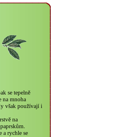
pak se tepelně
 se na mnoha
y však používají i
rstvě na
m paprskům.
 a rychle se