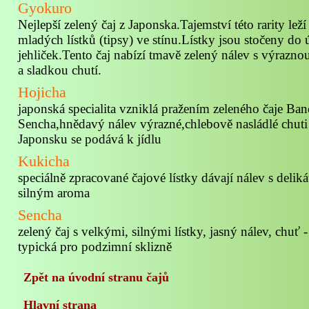
Gyokuro
Nejlepší zelený čaj z Japonska.Tajemství této rarity lež
mladých lístků (tipsy) ve stínu.Lístky jsou stočeny do
jehliček.Tento čaj nabízí tmavě zelený nálev s výrazn
a sladkou chutí.
Hojicha
japonská specialita vzniklá pražením zeleného čaje Ba
Sencha,hnědavý nálev výrazné,chlebově nasládlé chuti 
Japonsku se podává k jídlu
Kukicha
speciálně zpracované čajové lístky dávají nálev s deliká
silným aroma
Sencha
zelený čaj s velkými, silnými lístky, jasný nálev, chuť 
typická pro podzimní sklizně
Zpět na úvodní stranu čajů
Hlavní strana