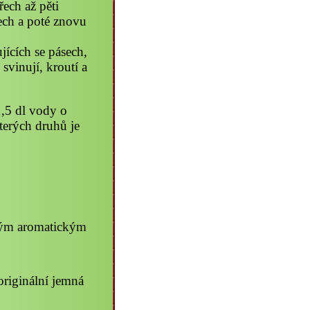
ech až pěti
ech a poté znovu
.
jících se pásech,
svinují, kroutí a
1,5 dl vody o
terých druhů je
mným aromatickým
riginální jemná