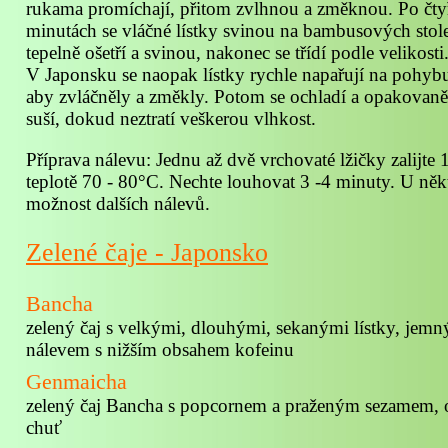
rukama promíchají, přitom zvlhnou a změknou. Po čtyř
minutách se vláčné lístky svinou na bambusových stol
tepelně ošetří a svinou, nakonec se třídí podle velikosti
V Japonsku se naopak lístky rychle napařují na pohybu
aby zvláčněly a změkly. Potom se ochladí a opakovaně 
suší, dokud neztratí veškerou vlhkost.
Příprava nálevu: Jednu až dvě vrchovaté lžičky zalijte 
teplotě 70 - 80°C. Nechte louhovat 3 -4 minuty. U něk
možnost dalších nálevů.
Zelené čaje - Japonsko
Bancha
zelený čaj s velkými, dlouhými, sekanými lístky, je
nálevem s nižším obsahem kofeinu
Genmaicha
zelený čaj Bancha s popcornem a praženým sezamem, o
chuť