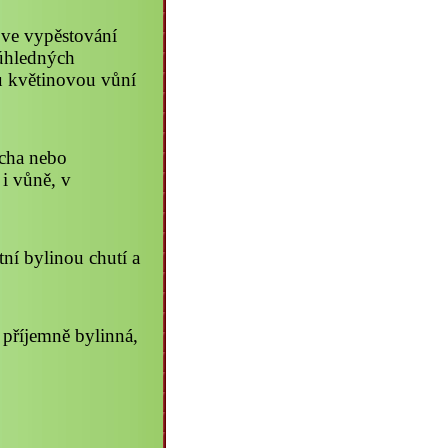
í ve vypěstování
 úhledných
ou květinovou vůní
ncha nebo
i vůně, v
tní bylinou chutí a
- příjemně bylinná,