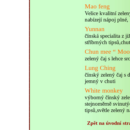
Mao feng
Velice kvalitní zele
nabízejí nápoj plné,
Yunnan
čínská specialita z 
stříbrných tipsů,chu
Chun mee “ Moon
zelený čaj s lehce 
Lung Ching
čínský zelený čaj s
jemný v chuti
White monkey
výborný čínský zelen
stejnoměrně svinutý
tipsů,světle zelený 
Zpět na úvodní str