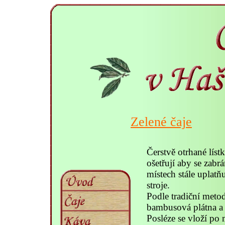
Zelené čaje
Čerstvě otrhané líst
ošetřují aby se zabr
místech stále uplatň
stroje.
Podle tradiční metod
bambusová plátna a 
Posléze se vloží po