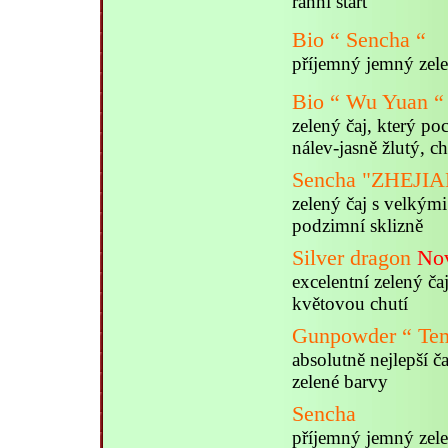
ranní start
Bio “ Sencha “
příjemný jemný zelen
Bio “ Wu Yuan “
zelený čaj, který po
nálev-jasně žlutý, c
Sencha "ZHEJI
zelený čaj s velkými
podzimní sklizně
Silver dragon
No
excelentní zelený ča
květovou chutí
Gunpowder “ Tem
absolutně nejlepší 
zelené barvy
Sencha
příjemný jemný zelen