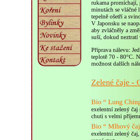
rukama promíchají, 
minutách se vláčné 
tepelně ošetří a svin
V Japonsku se naopa
aby zvláčněly a změ
suší, dokud neztratí
Příprava nálevu: Jed
teplotě 70 - 80°C. 
možnost dalších nál
Zelené čaje - 
Bio “ Lung Chin
exelentní zelený čaj
chuti s velmi příj
Bio “ Mlhový čaj
exelentní zelený čaj