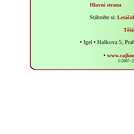
Hlavní strana
Stáhněte si:
Letáče
Těší
• Igel • Haškova 5, P
•
www.cajkor
©2007–20