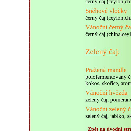
černý čaj (ceylon,ch
Sněhové vločky
černý čaj (ceylon,c
Vánoční černý ča
černý čaj (china,cey
Zelený čaj:
Pražená mandle
polofermentovaný čaj
kokos, skořice, aro
Vánoční hvězda
zelený čaj, pomeran
Vánoční zelený č
zelený čaj, jablko, 
Zpět na úvodní str