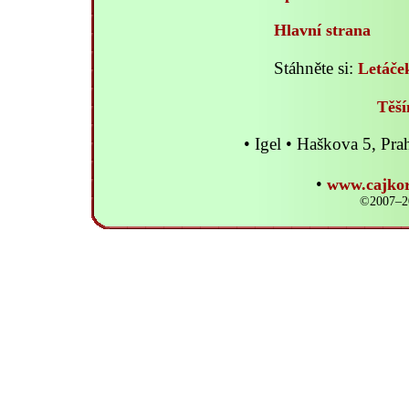
Hlavní strana
Stáhněte si:
Letáče
Těší
• Igel • Haškova 5, P
•
www.cajkor
©2007–20