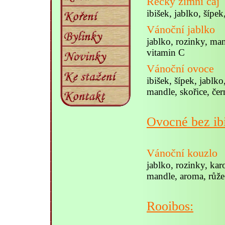
Řecký zimní čaj
ibišek, jablko, šípek
Vánoční jablko
jablko, rozinky, man
vitamin C
Vánoční ovoce
ibišek, šípek, jablk
mandle, skořice, čer
Ovocné bez ib
Vánoční kouzlo
jablko, rozinky, kar
mandle, aroma, růže
Rooibos: