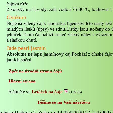
čajová růže
2 kousky na 1l vody, zalít vodou 75-80°C, louhovat 
Gyokuro
Nejlepší zelený čaj z Japonska.Tajemství této rarity lež
mladých lístků (tipsy) ve stínu.Lístky jsou stočeny do
jehliček.Tento čaj nabízí tmavě zelený nálev s výrazn
a sladkou chutí.
Jade pearl jasmin
Absolutně nejlepší jasmínový čaj.Pochází z čínské čaj
jarních sběrů.
Zpět na úvodní stranu čajů
Hlavní strana
Stáhněte si:
Letáček na čaje
(118 kB)
Těšíme se na Vaší návštěvu
• Igel • Haškova 5, Praha 7 • +420602879152 / +42060