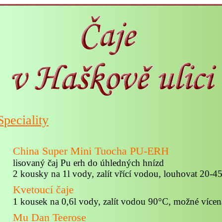
Speciality
China Super Mini Tuocha PU-ERH
lisovaný čaj Pu erh do úhledných hnízd
2 kousky na 1l vody, zalít vřící vodou, louhovat 20-4
Kvetoucí čaje
1 kousek na 0,6l vody, zalít vodou 90°C, možné vícená
Mu Dan Teerose