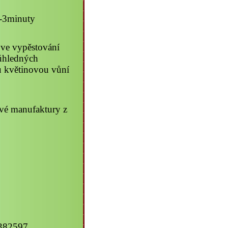
1-3minuty
í ve vypěstování
 úhledných
ou květinovou vůní
ové manufaktury z
2382597