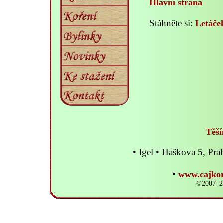
Hlavní strana
Stáhněte si:
Letáče
Těší
• Igel • Haškova 5, P
•
www.cajkor
©2007–20