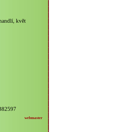
andlí, květ
2382597
webmaster