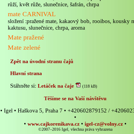
růží, květ růže, slunečnice, šafrán, chrpa
mate CARNIVAL
složení :pražené mate, kakaový bob, rooibos, kousky m
kaktusu, slunečnice, chrpa, aroma
Mate pražené
Mate zelené
Zpět na úvodní stranu čajů
Hlavní strana
Stáhněte si:
Letáček na čaje
(118 kB)
Těšíme se na Vaší návštěvu
• Igel • Haškova 5, Praha 7 • +420602879152 / +42060
•
•
•
•
www.cajkorenikava.cz
igel-cz@volny.cz
©2007–2016 Igel, všechna práva vyhrazena