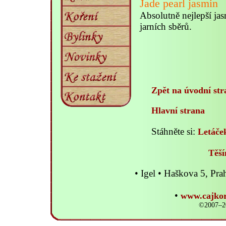
Jade pearl jasmin
Absolutně nejlepší ja
jarních sběrů.
Zpět na úvodní str
Hlavní strana
Stáhněte si:
Letáče
Těší
• Igel • Haškova 5, P
•
www.cajkor
©2007–20