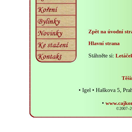
Zpět na úvodní str
Hlavní strana
Stáhněte si:
Letáče
Těší
• Igel • Haškova 5, P
•
www.cajkor
©2007–20